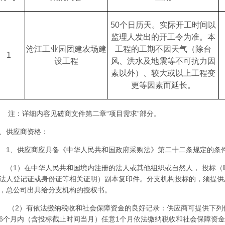
50个日历天
。实际开工时间以
监理人发出的开工令为准。本
沧江工业园团建农场建
工程的工期不因天气（除台
1
设工程
风、洪水及地震等不可抗力因
素以外）、较大或以上工程变
更等因素而延长。
注：详细内容见磋商文件第二章“项目需求”部分。
、供应商资格：
1、供应商应具备《中华人民共和国政府采购法》第二十二条规定的条
（
1）
在中华人民共和国境内注册的法人或其他组织或自然人，
投标（
法人登记证或身份证等相关证明）副本
复印件。分支机构投标的，须提供
，总公司出具给分支机构的授权书。
（
2）
有依法缴纳税收和社会保障资金的良好记录：供应商可提供下列
6个月内（含投标截止时间当月）任意1个月依法缴纳税收和社会保障资