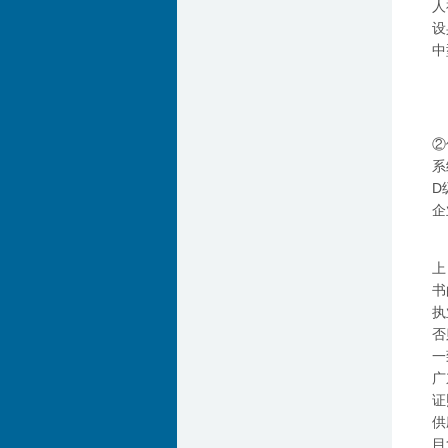
人
设
中
②
系
D
企
上
书
执
否
一
广
证
供
目