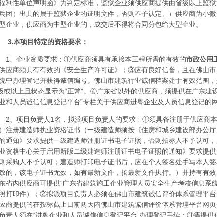
福利性单位声明函》为判定标准，监狱企业须供应商提供由省级以上监狱
兵团）出具的属于监狱企业的证明文件，否则不予认定。）供应商为小微
型企业，供应商为中型企业的，成交后不得将合同分包给大型企业。
3.本项目特定的资格要求：
1、
企业资质要求：
①供应商须具有承接本工程所需的有效的
市政公用
供应商须具有有效的《安全生产许可证》；③
应有良好信誉，且在佛山市
统中办理登记并获得诚信编号。佛山市建筑行业诚信档案处于有效范围，
级或以上且状态显示为“正常”。
④广东省以外的供应商，须提供在广东建设信息网
业和人员诚信信息登记平台”专栏关于供应商进粤企业及人员信息登记的
2、项目负责人1名，
拟派项目负责人的要求：
①须具备注册于供应商本
）注册建造师执业资格证书（一级建造师须按《住房和城乡建设部办公厅
的通知》要求提供一级建造师注册证书电子证照，否则招标人不予认可；
业资格中心关于启用新版二级建造师注册证书电子证照的通知》要求提供
则
采购
人不予认可；建造师打印电子证书后，应在个人签名处手写本人签
致的，该电子证书无效，如有最新文件，按最新文件执行。）并持有有效
东省内供应商可提供“广东省建筑施工企业管理人员安全生产考核信息系统
照打印件）；②
拟派项目负责人必须在佛山市建筑诚信评价体系管理平台
应商提供的在投标截止日前两天内佛山市建筑诚信评价体系管理平台网页
负责人须在
“进粤企业和人员诚信信息登记平台”办理登记手续；
③需提供