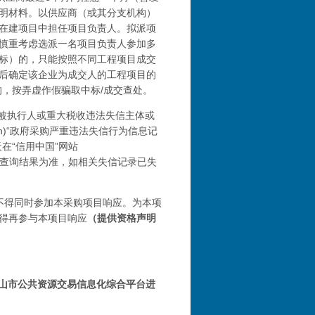
明材料。以供应商（或其分支机构）
在建项目中担任项目负责人。拟派项
慎重考虑选派一名项目负责人参加多
标）的，只能按照不同工程项目成交
后确定该企业为成交人的工程项目的
，按弄虚作假骗取中标/成交查处。
)“记录失信被执行人或重大税收违法失信主体或
.cn)“政府采购严重违法失信行为信息记
在“信用中国”网站
gov.cn/）查询结果为准，如相关失信记录已失
不得同时参加本采购项目响应。为本项
得再参与本项目响应
（提供资格声明
山市公共资源交易信息化综合平台进