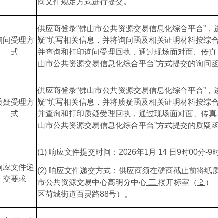
商文件
规定方式进行提交。
供应商登录
“佛山市公共资源交易信息化综合平台”，进
询问受理方
疑”填写相关信息，并将询问函及相关证明材料按综
式
并查询和打印询问受理回执，通过现场面对面、传真
山市公共资源交易信息化综合平台”方式提交的询问
供应商登录
“佛山市公共资源交易信息化综合平台”，进
质疑受理方
疑”填写相关信息，并将质疑函及相关证明材料按综
式
并查询和打印质疑受理回执，通过现场面对面、传真
山市公共资源交易信息化综合平台”方式提交的质疑
(1)
响应文件
提交时间：
2026
年
1
月
14
日
9
时
00
分
-9
响应文件
递
(2)
响应文件
递交方式：供应商须在
磋商
截止前将纸
交要求
市公共资源交易中心高明分中心
三
楼
开标室
（
2
）
区荷城街道百灵路
88号）。