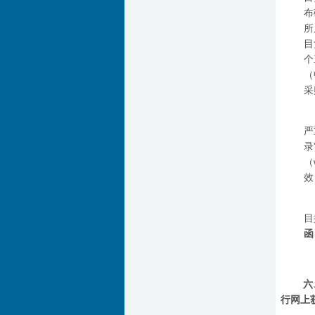
布
所
目
个
（
采
严
录
（
效
目
函
六
行网上