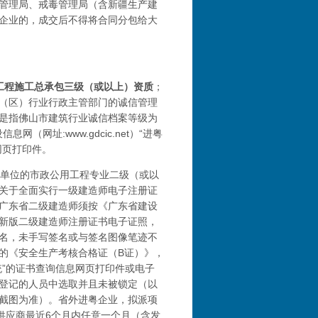
管理局、戒毒管理局（含新疆生产建
企业的，成交后不得将合同分包给大
工程施工总承包三级（或以上）资质
；
（区）行业行政主管部门的诚信管理
是指佛山市建筑行业诚信档案等级为
（网址:www.gdcic.net）“进粤
网页打印件。
单位的市政公用工程专业二级（或以
关于全面实行一级建造师电子注册证
广东省二级建造师须按《广东省建设
新版二级建造师注册证书电子证照，
名，未手写签名或与签名图像笔迹不
的《安全生产考核合格证（
B证）》，
”的证书查询信息网页打印件或电子
登记的人员中选取并且未被锁定（以
截图为准）。省外进粤企业，拟派项
供应商最近6个月内任意一个月（含发