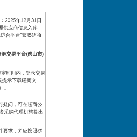
：
2025
年
12
月
31
日
理供应商信息入库
综合平台”获取
磋商
资源交易平台
(佛山市)
规定时间内，登录交易
统提示下载
磋商文
）。
何疑问，可在
磋商
公
者采购代理机构提出
件
要求，并应按照
磋