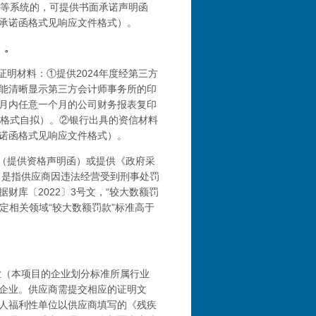
签”等系统的，可提供书面承诺声明函
承诺函格式见响应文件格式）。
）。
证明材料：
①提供
2024年度经第三方
能清晰显示第三方会计师事务所的印
月内任意一个月的公司
财务报表复印
函（格式自拟）。②银行出具的资信材料
诺函格式见响应文件格式）。
（提供资格声明函）或提供《政府采
，是指供应商因违法经营受到刑事处罚
据财库〔
2022〕3号文，“较大数额罚
定相关领域“较大数额罚款”标准高于
业（本项目的企业划分标准所属行业
企业。供应商需提交相应的证明文
人福利性单位以供应商填写的《残疾