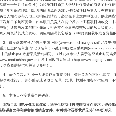
磋商公告当月
往前倒推）为拟派项目负责人缴纳社保资金的有效的社保证
属当地社保管理部门出具的证明原件为准；
④拟派项目负责人没有在其他
负责人如有参与其他工程
响应的情况，必须在响应文件中说明。供应商应
工程项目的响应竞争，如本项目负责人在两个及以上工程项目均成交（中
中标）通知书发出的时间先后，担任本企业最先成交项目的项目负责人。
购人将取消其成交资格。供应商隐瞒其它成交（中标)项目获取成交资格的
3、
供应商未被列入
“信用中国”网站(www.creditchina.gov.cn
重失信主体名单查询”记录名单；不处于中国政府采购网(www.ccgp.gov
”中的禁止参加政府采购活动期间。（以资格审查人员于响应截止时间当天
www.creditchina.gov.cn）及中国政府采购网（http://www.ccgp.
，供应商需提供相关证明资料）。
4、单位负责人为同一人或者存在直接控股、管理关系的不同供应商，
提供整体设计、规范编制或者项目管理、监理、检测等服务的供应商，不
）
。
5、本项目不接受联合体磋商。
、本项目采用电子化采购模式，
响应供应商
须按照
磋商文件
要求，登录佛
获取
磋商文件
和递交纸质
响应文件
。有关操作及要求详见其他事项说明。