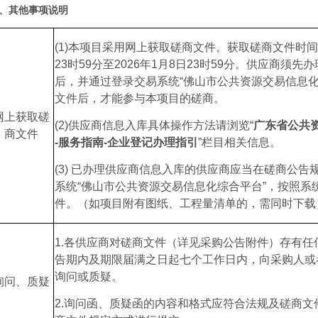
、其他事项说明
(1)本项目采用网上获取
磋商文件
。获取
磋商文件
时间
23
时
59
分至
2026
年
1
月
8
日
23
时
59
分
。
供应商须先办
后，并通过登录交易系统
“佛山市公共资源交易信息化
文件
后，才能参与本项目的
磋商
。
网上获取
磋
(2)供应商信息入库具体操作方法请浏览“
广东省公共
商文件
-服务指南-企业登记办理指引
”栏目相关信息。
(3) 已办理供应商信息入库的供应商应当在
磋商
公告
系统
“佛山市公共资源交易信息化综合平台”，按照系
件
。（如项目附有图纸
、工程量清单
的，需同时下载
1.各供应商对
磋商文件
（详见采购公告附件）存有任
告期内及期限届满之日起七个工作日内，向采购人或
询问或质疑。
询问、质疑
2.询问函、质疑函的内容和格式应符合法规及
磋商文