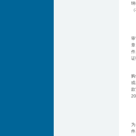
纳
（
审
章
件
证
购
或
款
2
为
件