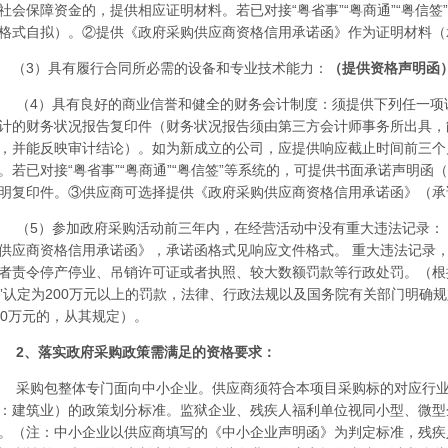
社会保障资金的，提供相应证明材料。若已对接“粤省事”“粤商通”“粤信
格式自拟）。②提供《政府采购
供应商资格信用承诺函》作为证明材料（
（
3）具有履行合同所必需的设备和专业技术能力
：
（提供资格声明函
（
4）
具有良好的商业信誉和健全的财务会计制度：须提供下列任一项
计的财务状况报告复印件（财务状况报告须由第三方会计师事务所出具，
，并能反映审计结论）。如为新成立的公司，应提供响应截止时间前三个
。若已对接
“粤省事”“粤商通”“粤信签”等系统的，可提供书面承诺声明
明复印件。③供应商可选择提供《政府采购供应商资格信用承诺函》（
承
（
5）参加政府采购活动前三年内，在经营活动中没有重大违法记录
：
供应商资格信用承诺函》，承诺函格式见响应文件格式
。
重大违法记录
者责令停产停业、吊销许可证或者执照、较大数额罚款等行政处罚。（根
”认定为200万元以上的罚款，法律、行政法规以及国务院有关部门明确规
00万元的，从其规定）。
2、
落实政府采购政策需满足的资格要求：
采购包整体专门面向中小企业。供应商须符合本项目采购标的对应行
：建筑业）的政策划分标准。监狱企业、残疾人福利单位视同小型、微型
。（注：中小企业以供应商填写的《中小企业声明函》为判定标准，残疾