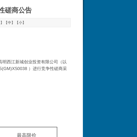
性磋商公告
大
】【
中
】【
小
】
高明西江新城创业投资有限公司
（以
5(GM)XS0038
）进行竞争性磋商采
最高限价