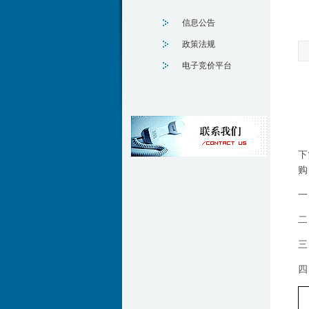
信息公告
政策法规
电子竞价平台
下
购
一
二
三
四