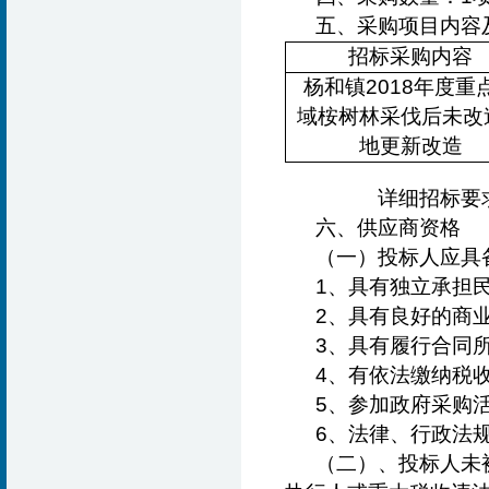
五、采购项目内容
招标采购内容
杨和镇2018年度重
域桉树林采伐后未改
地更新改造
详细招标要
六、供应商资格
（
一
）
投标人应具
1
、
具有独立承担
2、
具有良好的商
3、
具有履行合同
4、
有依法缴纳税
5、
参加政府采购
6、
法律、行政法
（
二
）
、投标人未被列