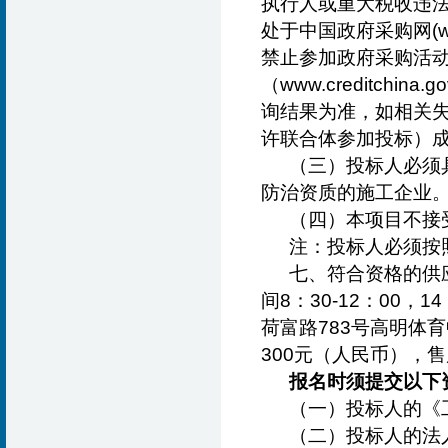
执行人或重大税收违法
处于中国政府采购网(ww
禁止参加政府采购活动
（www.creditchin
询结果为准，如相关
许联合体参加投标）
（
三
）
投标人必须
防治资质的施工企业
（
四
）
本项目不接
注：投标人必须按
七、符合资格的供应
间8：30-12：00，
荷富路783号高明体
3
00元（人民币），
报名时须提交以下
（
一
）
投标人的《
（
二
）
投标人的法