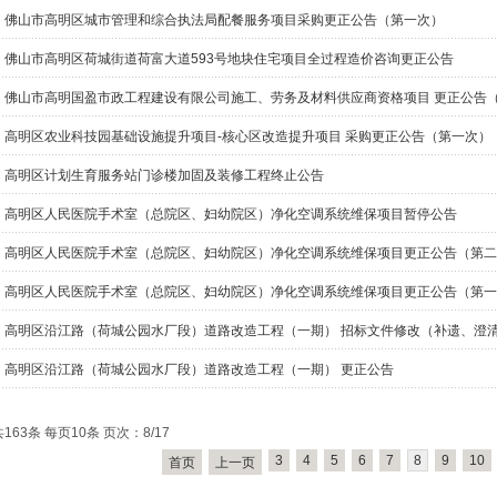
佛山市高明区城市管理和综合执法局配餐服务项目采购更正公告（第一次）
佛山市高明区荷城街道荷富大道593号地块住宅项目全过程造价咨询更正公告
佛山市高明国盈市政工程建设有限公司施工、劳务及材料供应商资格项目 更正公告
高明区农业科技园基础设施提升项目-核心区改造提升项目 采购更正公告（第一次）
高明区计划生育服务站门诊楼加固及装修工程终止公告
高明区人民医院手术室（总院区、妇幼院区）净化空调系统维保项目暂停公告
高明区人民医院手术室（总院区、妇幼院区）净化空调系统维保项目更正公告（第二
高明区人民医院手术室（总院区、妇幼院区）净化空调系统维保项目更正公告（第一
高明区沿江路（荷城公园水厂段）道路改造工程（一期） 招标文件修改（补遗、澄
高明区沿江路（荷城公园水厂段）道路改造工程（一期） 更正公告
共163条 每页10条 页次：8/17
3
4
5
6
7
8
9
10
首页
上一页