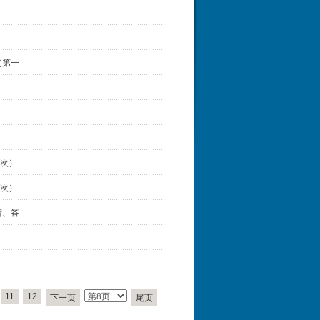
（第一
次）
次）
清、答
11
12
下一页
尾页